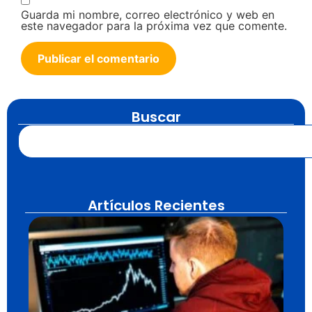
Guarda mi nombre, correo electrónico y web en
este navegador para la próxima vez que comente.
Buscar
Artículos Recientes
Ac
o
di
pr
¿E
má
in
jul