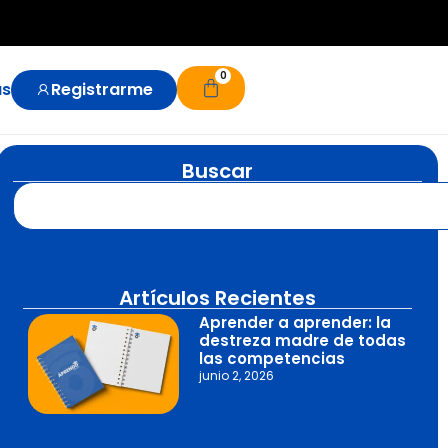
0
us
Registrarme
Buscar
Artículos Recientes
Aprender a aprender: la
destreza madre de todas
las competencias
junio 2, 2026