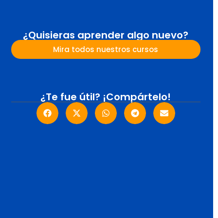
¿Quisieras aprender algo nuevo?
Mira todos nuestros cursos
¿Te fue útil?
¡Compártelo!