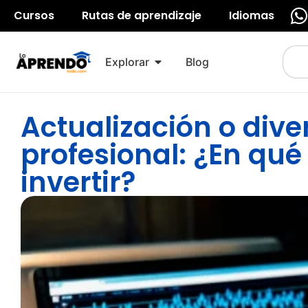
Cursos
Rutas de aprendizaje
Idiomas
Explorar
Blog
Actualización o dive
profesional: ¿En qué
invertir?